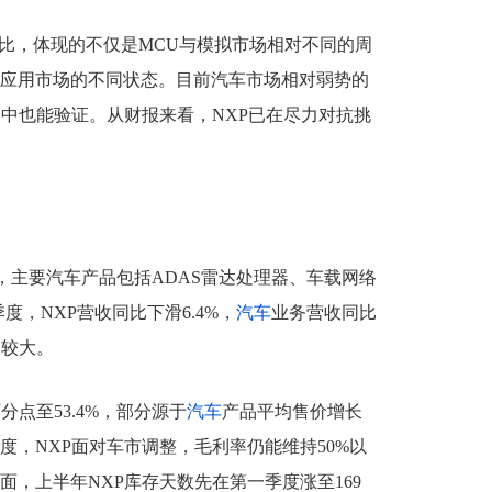
比，体现的不仅是MCU与模拟市场相对不同的周
应用市场的不同状态。目前汽车市场相对弱势的
报
中也能验证。从财报来看，NXP已在尽力对抗挑
%，主要汽车产品包括ADAS雷达处理器、车载网络
度，NXP营收同比下滑6.4%，
汽车
业务营收同比
响较大。
分点至53.4%，部分源于
汽车
产品平均售价增长
度，NXP面对车市调整，毛利率仍能维持50%以
，上半年NXP库存天数先在第一季度涨至169