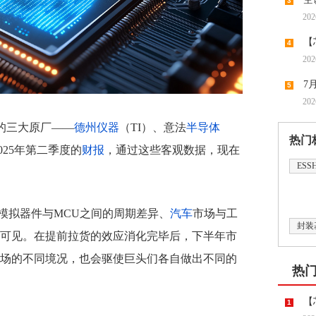
3
202
【
4
202
领涨，
7
5
202
潮带向
的三大原厂——
德州仪器
（TI）、意法
半导体
热门
025年第二季度的
财报
，通过这些客观数据，现在
ESS
模拟器件与MCU之间的周期差异、
汽车
市场与工
封装
可见。在提前拉货的效应消化完毕后，下半年市
场的不同境况，也会驱使巨头们各自做出不同的
热
【
1