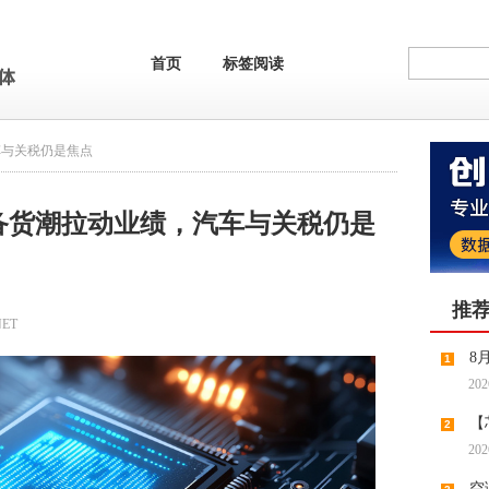
首页
标签阅读
车与关税仍是焦点
备货潮拉动业绩，汽车与关税仍是
推
NET
8
1
202
【
2
202
缺预期
空