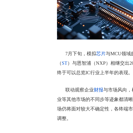
7月下旬，模拟
芯片
与MCU领域
（
ST
）与恩智浦（NXP）相继交出2
终于可以总览IC行业上半年的表现。
联动观察企业
财报
与市场风向，
业等其他市场的不同步等迹象都清晰
场仍将面对较大不确定性，各终端市
调整。