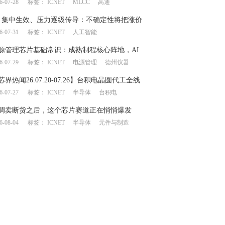
6-07-28
标签：
ICNET
MLCC
高通
链产生上下游博弈
月集中生效、压力逐级传导：不确定性将把涨价
6-07-31
标签：
ICNET
人工智能
何处？
源管理芯片基础常识：成熟制程核心阵地，AI
6-07-29
标签：
ICNET
电源管理
德州仪器
一飞冲天”
芯界热闻26.07.20-07.26】台积电晶圆代工全线
6-07-27
标签：
ICNET
半导体
台积电
意法/德仪业绩大幅提升
调卖断货之后，这个芯片赛道正在悄悄爆发
6-08-04
标签：
ICNET
半导体
元件与制造