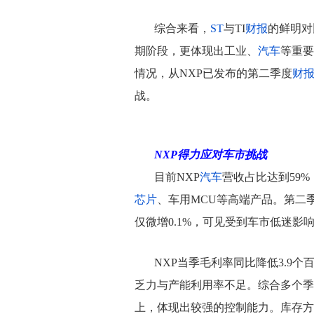
综合来看，
ST
与TI
财报
的鲜明对
期阶段，更体现出工业、
汽车
等重要
情况，从NXP已发布的第二季度
财
战。
NXP得力应对车市挑战
目前NXP
汽车
营收占比达到59
芯片
、车用MCU等高端产品。第二季
仅微增0.1%，可见受到车市低迷影
NXP当季毛利率同比降低3.9个百
乏力与产能利用率不足。综合多个季
上，体现出较强的控制能力。库存方面