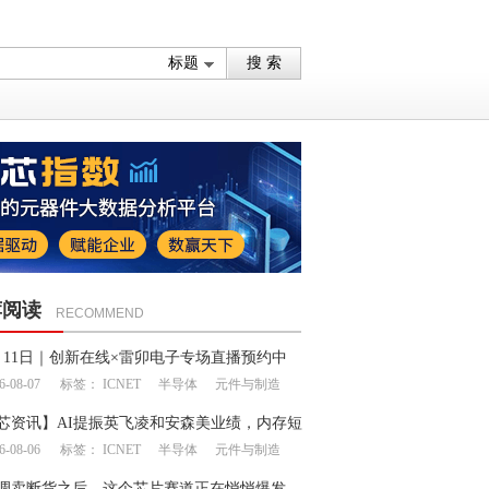
荐阅读
RECOMMEND
月11日｜创新在线×雷卯电子专场直播预约中
6-08-07
标签：
ICNET
半导体
元件与制造
芯资讯】AI提振英飞凌和安森美业绩，内存短
6-08-06
标签：
ICNET
半导体
元件与制造
延续至明年
调卖断货之后，这个芯片赛道正在悄悄爆发