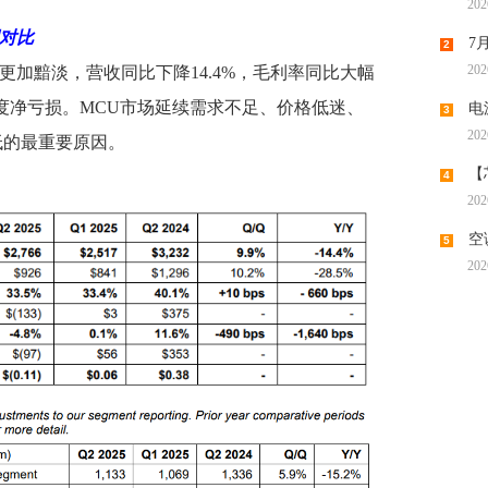
202
机供应
明对比
7
2
202
更加黯淡，营收同比下降14.4%，毛利率同比大幅
潮带向
首度净亏损。MCU市场延续需求不足、价格低迷、
电
3
202
时代“
低的最重要原因。
【
4
202
调涨，
空
5
202