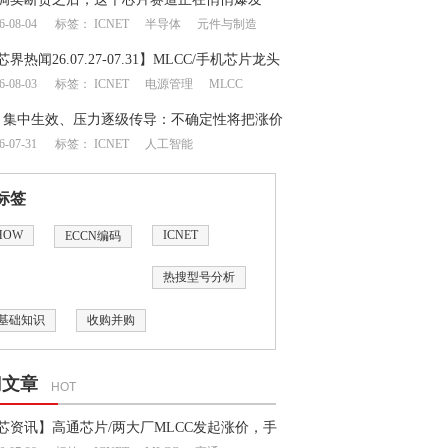
6-08-04
标签：
ICNET
半导体
元件与制造
芯界热闻26.07.27-07.31】MLCC/手机芯片龙头
6-08-03
标签：
ICNET
电源管理
MLCC
地震牵动成熟制程半导体供应链
月集中生效、压力逐级传导：不确定性将把涨价
6-07-31
标签：
ICNET
人工智能
何处？
标签
HOW
ICNET
ECCN编码
热搜型号分析
基础知识
收购并购
门文章
HOT
芯资讯】高通芯片/两大厂MLCC发起涨价，手