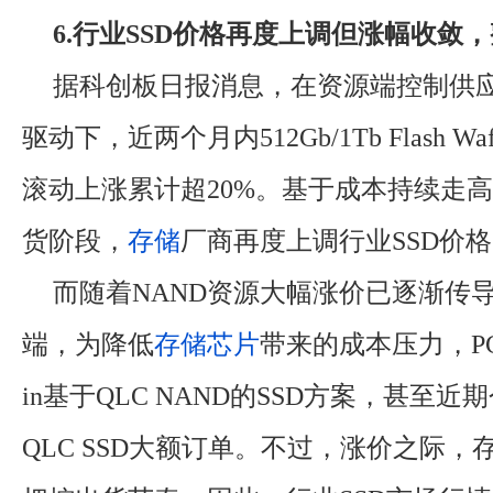
6.行业SSD价格再度上调但涨幅收敛
据科创板日报消息，在资源端控制供
驱动下，近两个月内512Gb/1Tb Flash 
滚动上涨累计超20%。基于成本持续走
货阶段，
存储
厂商再度上调行业SSD价
而随着NAND资源大幅涨价已逐渐传
端，为降低
存储
芯片
带来的成本压力，PC终
in基于QLC NAND的SSD方案，甚至近
QLC SSD大额订单。不过，涨价之际，