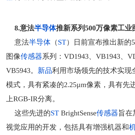
8.意法
半导体
推新系列500万像素工业
意法
半导体
（
ST
）日前宣布推出新的50
图像
传感器
系列：VD1943、VB1943、VD
VB5943。
新品
利用市场领先的技术实现
模式，具有紧凑的2.25µm像素，具有先
上RGB-IR分离。
这些先进的
ST
BrightSense
传感器
旨在
视觉应用的开发，包括具有增强机器和