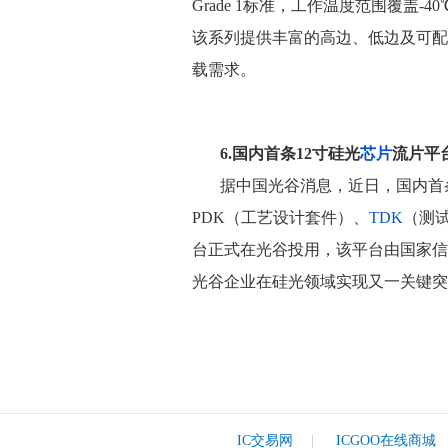
Grade 1标准，工作温度范围覆盖-40℃
该系列提供丰富的高边、低边及可配
载需求。
6.国内首条12寸硅光
芯片
流片平
据中国光谷消息，近日，国内首条基
PDK（工艺设计套件）、
TDK
（测
台正式在光谷投用，该平台由国家信
光谷企业在硅光领域实现又一关键突
IC交易网
|
ICGOO在线商城