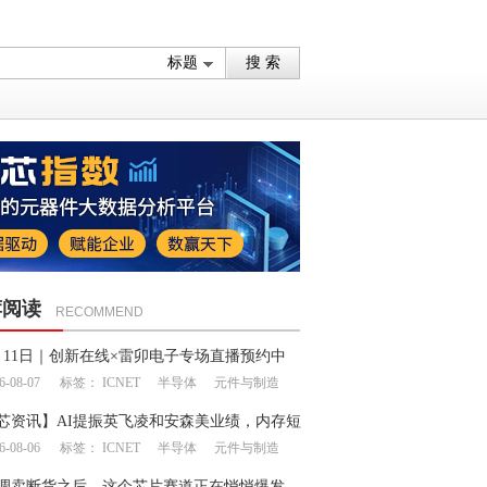
荐阅读
RECOMMEND
月11日｜创新在线×雷卯电子专场直播预约中
6-08-07
标签：
ICNET
半导体
元件与制造
芯资讯】AI提振英飞凌和安森美业绩，内存短
6-08-06
标签：
ICNET
半导体
元件与制造
延续至明年
调卖断货之后，这个芯片赛道正在悄悄爆发