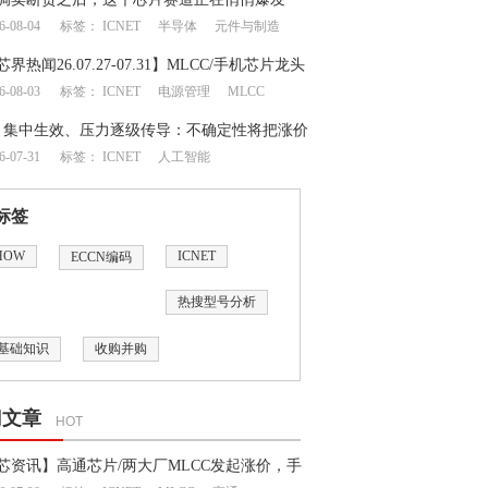
6-08-04
标签：
ICNET
半导体
元件与制造
芯界热闻26.07.27-07.31】MLCC/手机芯片龙头
6-08-03
标签：
ICNET
电源管理
MLCC
地震牵动成熟制程半导体供应链
月集中生效、压力逐级传导：不确定性将把涨价
6-07-31
标签：
ICNET
人工智能
何处？
标签
HOW
ICNET
ECCN编码
热搜型号分析
基础知识
收购并购
门文章
HOT
芯资讯】高通芯片/两大厂MLCC发起涨价，手