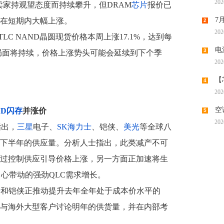
202
因卖家持观望态度而持续攀升，但DRAM
芯片
报价已
机供应
7
在短期内大幅上涨。
2
202
潮带向
 TLC NAND晶圆现货价格本周上涨17.1%，达到每
电
3
的局面将持续，价格上涨势头可能会延续到下个季
202
时代“
【
4
202
调涨，
空
ND闪存
并涨价
5
202
指出，
三星
电子、
SK海力士
、铠侠、
美光
等全球八
下半年的供应量。分析人士指出，此类减产不可
过控制供应引导价格上涨，另一方面正加速将生
中心带动的强劲QLC需求增长。
士
和铠侠正推动提升去年全年处于成本价水平的
与海外大型客户讨论明年的供货量，并在内部考