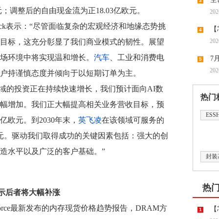
3
元；调整后的自由现金流为正18.03亿欧元。
202
nebeck表示：“尽管面临复杂的宏观经济和地缘态势挑
【
4
预期目标，这充分彰显了我们商业模式的韧性。展望
202
领涨，
市场环境中将实现温和增长。
汽车
、工业和消费电
7
5
202
户持谨慎态度并倾向于以短期订单为主。
潮带向
域的投资正在持续快速增长，我们预计面向AI数
热门
幅增加。我们正大幅提高相关业务营收目标，预
ESS
亿欧元。到2030年末，
英飞凌
在该领域可服务的
欧元。驱动我们取得成功的关键因素包括：强大的创
造水平以及广泛的客户基础。”
封装
热
示后者将大幅补涨
Force最新发布的内存现货价格趋势报告，DRAM方
【
1