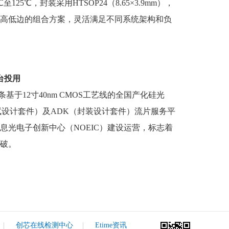
至125℃，封装采用HTSOP24（8.65×3.9mm），
高低边的组合方案，灵活满足不同系统架构和负
台投用
于12寸40nm CMOS工艺线的全国产化硅光
试设计套件）及ADK（封装设计套件）流片服务平
息光电子创新中心（NOEIC）建设运营，标志着
破。
|
创芯在线检测中心
|
Etime资讯