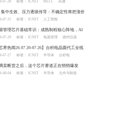
6-07-28
标签：
ICNET
MLCC
高通
链产生上下游博弈
月集中生效、压力逐级传导：不确定性将把涨价
6-07-31
标签：
ICNET
人工智能
何处？
源管理芯片基础常识：成熟制程核心阵地，AI
6-07-29
标签：
ICNET
电源管理
德州仪器
一飞冲天”
芯界热闻26.07.20-07.26】台积电晶圆代工全线
6-07-27
标签：
ICNET
半导体
台积电
意法/德仪业绩大幅提升
调卖断货之后，这个芯片赛道正在悄悄爆发
6-08-04
标签：
ICNET
半导体
元件与制造