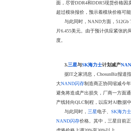
面，尽管DDR4和DDR5现货价格
超过模块报价，预示着模块价格可能
与此同时，NAND方面，512Gb
片6.455美元。由于预计供应紧张
度。
3.
三星
与
SK海力士
计划减产
NA
据IT之家消息，ChosunBiz报道
大
NAND闪存
制造商正协同缩减今年
避免将造成产出损失，厂商一方面通
产线转向QLC制程，以应对AI数据
与此同时，
三星
电子、
SK海力
NAND闪存
价格。其中，三星目前正
虑将价格上调20%至30%以上。