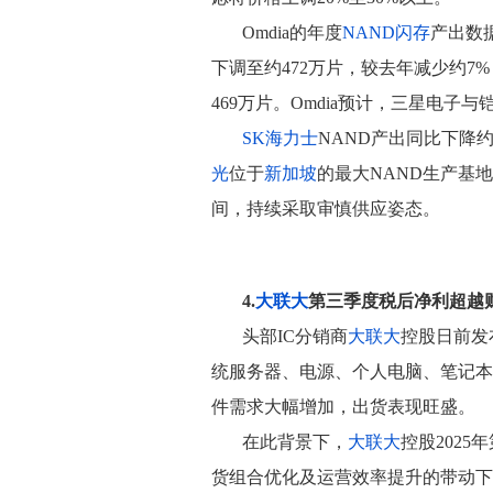
Omdia的年度
NAND闪存
产出数
下调至约472万片，较去年减少约7
469万片。Omdia预计，三星电子
SK海力士
NAND产出同比下降约
光
位于
新加坡
的最大NAND生产基地
间，持续采取审慎供应姿态。
4.
大联大
第三季度税后净利超越
头部IC分销商
大联大
控股日前发
统服务器、电源、个人电脑、笔记本
件需求大幅增加，出货表现旺盛。
在此背景下，
大联大
控股2025
货组合优化及运营效率提升的带动下