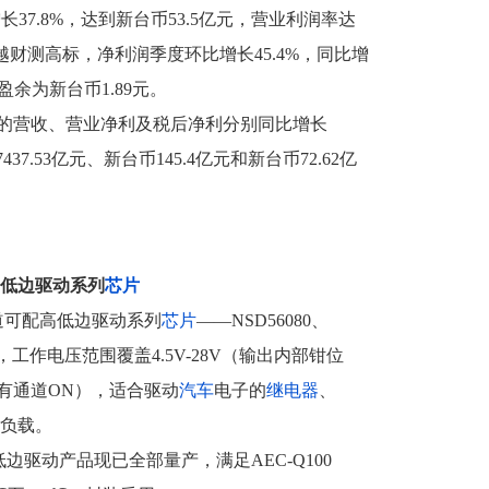
长37.8%，达到新台币53.5亿元，营业利润率达
越财测高标，净利润季度环比增长45.4%，同比增
股盈余为新台币1.89元。
的营收、营业净利及税后净利分别同比增长
7437.53亿元、新台币145.4亿元和新台币72.62亿
高低边驱动系列
芯片
道可配高低边驱动系列
芯片
——NSD56080、
6242，工作电压范围覆盖4.5V-28V（输出内部钳位
所有通道ON），适合驱动
汽车
电子的
继电器
、
性负载。
高低边驱动产品现已全部量产，满足AEC-Q100