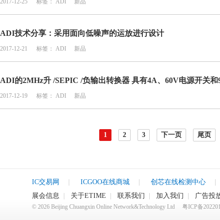
2017-12-25
标签：
ADI
新品
ADI技术分享：采用面向低噪声的运放进行设计
2017-12-21
标签：
ADI
新品
ADI的2MHz升 /SEPIC /负输出转换器 具有4A、60V电源开关和9
2017-12-19
标签：
ADI
新品
1
2
3
下一页
尾页
IC交易网
|
ICGOO在线商城
|
创芯在线检测中心
|
展会信息
|
关于ETIME
|
联系我们
|
加入我们
|
广告投
©
2026
Beijing Chuangxin Online Network&Technology Ltd
粤ICP备20220