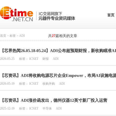
首页
首页
>
标签
> ADI
共
27
篇相关的文章
【芯界热闻26.05.18-05.24】ADI公布超预期财报，新收购瞄准
2026-05-25
标签：
ICNET
财报
ADI
【芯资讯】ADI将收购电源芯片企业Empower，布局AI设施电
2026-05-19
标签：
ICNET
收购并购
ADI
【芯资讯】ADI涨价函发出，德州仪器12英寸新厂投入运营
2025-12-19
标签：
ICNET
半导体
ADI