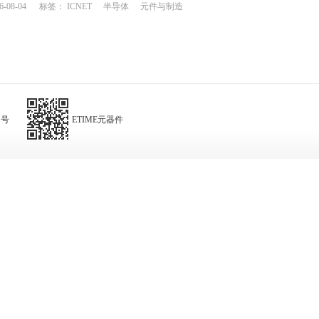
6-08-04
标签：
ICNET
半导体
元件与制造
阅号
ETIME元器件