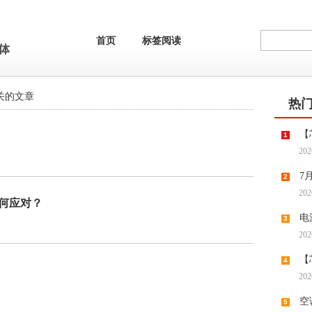
首页
标签阅读
关的文章
热
【
1
202
机供应
7
2
202
潮带向
如何应对？
电
3
202
时代“
【
4
202
调涨，
空
5