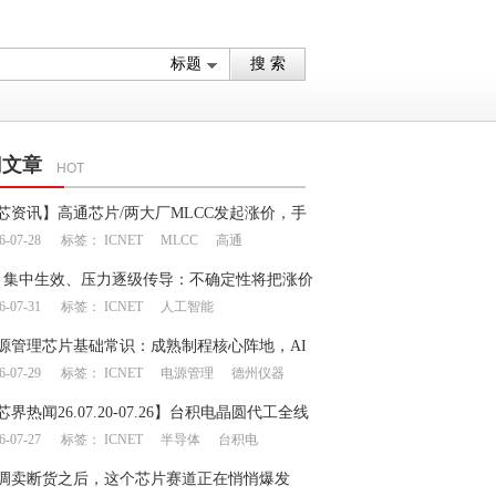
门文章
HOT
芯资讯】高通芯片/两大厂MLCC发起涨价，手
6-07-28
标签：
ICNET
MLCC
高通
链产生上下游博弈
月集中生效、压力逐级传导：不确定性将把涨价
6-07-31
标签：
ICNET
人工智能
何处？
源管理芯片基础常识：成熟制程核心阵地，AI
6-07-29
标签：
ICNET
电源管理
德州仪器
一飞冲天”
芯界热闻26.07.20-07.26】台积电晶圆代工全线
6-07-27
标签：
ICNET
半导体
台积电
意法/德仪业绩大幅提升
调卖断货之后，这个芯片赛道正在悄悄爆发