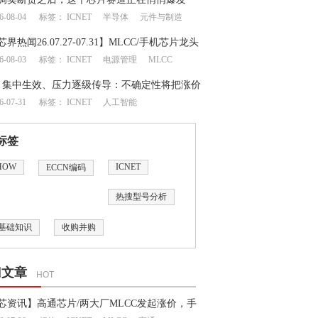
6-08-04
标签：
ICNET
半导体
元件与制造
芯界热闻26.07.27-07.31】MLCC/手机芯片龙头
6-08-03
标签：
ICNET
电源管理
MLCC
地震牵动成熟制程半导体供应链
月集中生效、压力逐级传导：不确定性将把涨价
6-07-31
标签：
ICNET
人工智能
何处？
标签
HOW
ICNET
ECCN编码
热搜型号分析
基础知识
收购并购
门文章
HOT
芯资讯】高通芯片/两大厂MLCC发起涨价，手