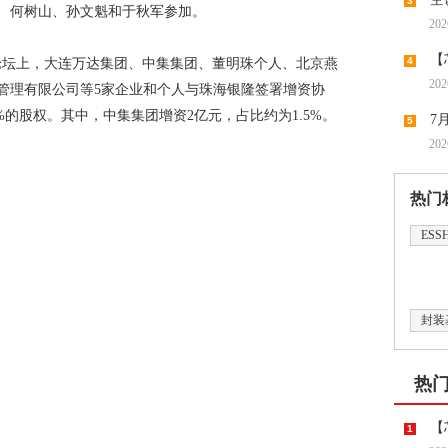
3
、何树山、孙文魁和于秋军参加。
202
【
4
论坛上，大连万达集团、中集集团、董明珠个人、北京燕
202
管理有限公司等5家企业和个人与珠海银隆签署增资协
领涨，
8%的股权。其中，中集集团增资2亿元，占比约为1.5%。
7
5
202
潮带向
热门
ESS
封装
热
【
1