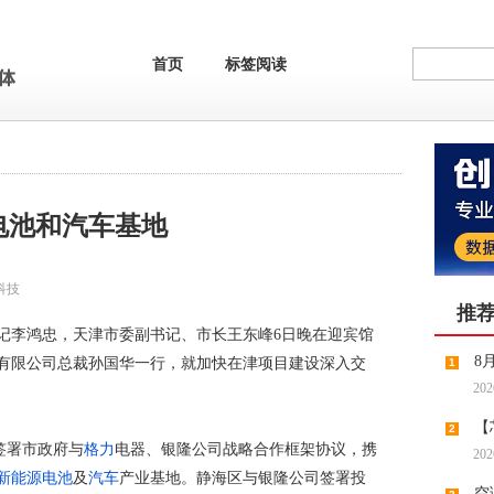
首页
标签阅读
电池和汽车基地
科技
推
记李鸿忠，天津市委副书记、市长王东峰6日晚在迎宾馆
8
有限公司总裁孙国华一行，就加快在津项目建设深入交
1
202
【
2
签署市政府与
格力
电器、银隆公司战略合作框架协议，携
202
缺预期
新能源
电池
及
汽车
产业基地。静海区与银隆公司签署投
空