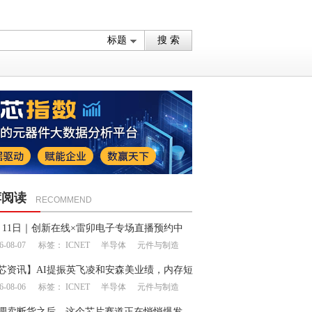
荐阅读
RECOMMEND
月11日｜创新在线×雷卯电子专场直播预约中
6-08-07
标签：
ICNET
半导体
元件与制造
芯资讯】AI提振英飞凌和安森美业绩，内存短
6-08-06
标签：
ICNET
半导体
元件与制造
延续至明年
调卖断货之后，这个芯片赛道正在悄悄爆发