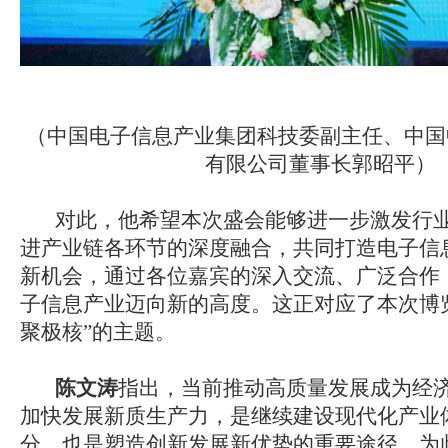
（中国电子信息产业集团科技委副主任、中国
有限公司董事长郭昭平）
对此，他希望本次盛会能够进一步激发行业
进产业链各环节的深度融合，共同打造电子信
新机会，通过各位嘉宾的深入交流、广泛合作
子信息产业迈向新的高度。这正对应了本次博
聚极核”的主题。
陈文涛
指出，当前推动高质量发展成为经
加快发展新质生产力，是继续建设现代化产业
分，也是塑造创新发展新优势的重要途径。为