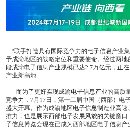
“联手打造具有国际竞争力的电子信息产业集
予成渝地区的战略定位和重要使命。经过两地
段成渝电子信息产业规模已达2.7万亿元，正
产业新高地。
而为了更好实现成渝电子信息产业的高质量
竞争力，
7月17日，第十二届中国（西部）电
盛大开幕。作为
成渝地区电子信息制造业高速
推力，也是展示西部电子发展风貌的关键窗口
子信息博览会现在已成为西部地区电子信息产