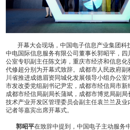
开幕大会现场，中国电子信息产业集团科
中电国际信息服务有限公司董事长郭昭平，四
公室专职副主任陈文涛，重庆市经济和信息化
代修超分别为开幕式致辞。成都市人民政府副
川省推进成德眉资同城化发展领导小组办公室
市发改委党组副书记尹宏，成都市经信局市新
成都市经信局副局长蒲斌，成都市博览局副局
技术产业开发区管理委员会副主任袁兰兰及业
记者等嘉宾出席开幕式。
郭昭平
在致辞中提到，中国电子主动服务