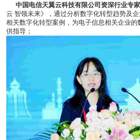
中国电信天翼云科技有限公司资深行业专家
云
智领未来》，通过分析数字化转型趋势及企
相关数字化转型案例，为电子信息相关企业的
供指导；