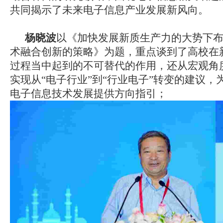
共同揭示了未来电子信息产业发展新风向。
杨晓波
以《加快发展新质生产力的大势下
术融合创新的策略》为题，重点谈到了高校在
过程当中起到的不可替代的作用，还从宏观角
实现从
“电子行业”到“行业电子”转变的建议
电子信息技术发展提供方向指引；