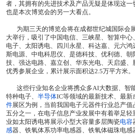
者，其拥有的先进技术及产品无疑是体现这一
也是本次博览会的另一大看点。
为期三天的博览会将在成都世纪城国际会
大举行，吸引了中国电信、三峡星、智算中心
电子、太阳诱电、四川永星、科达嘉、元六鸿
斯电源、中电科思仪、是德科技、优利德、朝
技、强达电路、嘉立创、华东光电、天启盛、
优秀参展企业，累计展示面积达2.5万平方米。
这些行业知名企业将携众多
AI大数据、智
特种电子、
半导体
IC等领域的最新技术、最新
件
展区为例，当前我国电子元器件行业总产值
五分之一，在电子信息产业发展中有着举足轻
业如太阳诱电将展示小型大容量多层陶瓷
电容
感
器、铁氧体系功率电感器、铁氧体磁珠电感