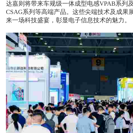
达嘉则将带来车规级一体成型电感VPAB系列
CSAG系列等高端产品。这些尖端技术及成果
来一场科技盛宴，彰显电子信息技术的魅力。