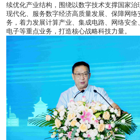
续优化产业结构，围绕以数字技术支撑国家治
现代化、服务数字经济高质量发展、保障网络
务，着力发展计算产业、集成电路、网络安全
电子等重点业务，打造核心战略科技力量。