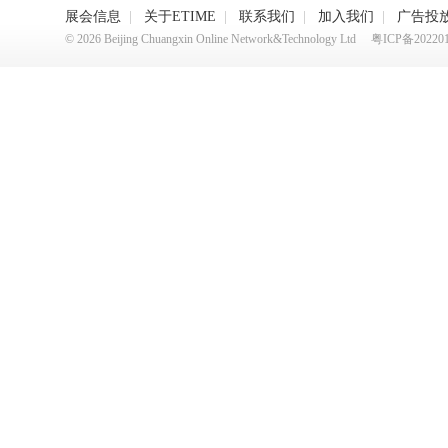
展会信息
|
关于ETIME
|
联系我们
|
加入我们
|
广告投
©
2026
Beijing Chuangxin Online Network&Technology Ltd
粤ICP备20220