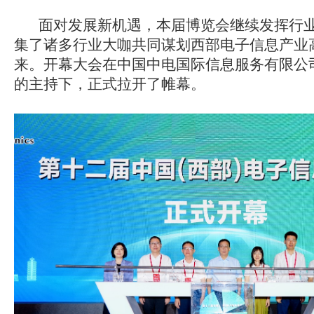
面对发展新机遇，本届博览会继续发挥行业
集了诸多行业大咖共同谋划西部电子信息产业
来。开幕大会在中国中电国际信息服务有限公
的主持下，正式拉开了帷幕。