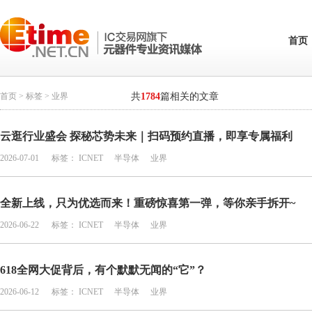
首页
首页
>
标签
> 业界
共
1784
篇相关的文章
云逛行业盛会 探秘芯势未来｜扫码预约直播，即享专属福利
2026-07-01
标签：
ICNET
半导体
业界
全新上线，只为优选而来！重磅惊喜第一弹，等你亲手拆开~
2026-06-22
标签：
ICNET
半导体
业界
618全网大促背后，有个默默无闻的“它”？
2026-06-12
标签：
ICNET
半导体
业界