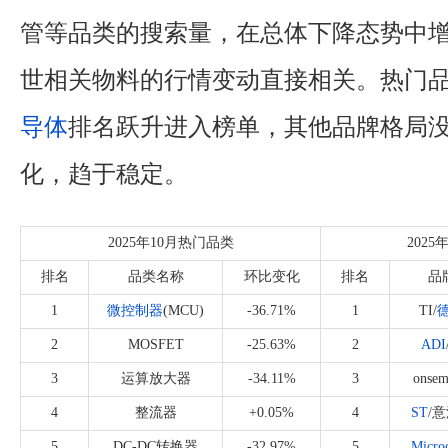
管等品类的搜索量，在总体下降态势中
世相关物料的行情变动直接相关。热门
导体
排名跃升进入榜单，其他品牌格局
化，趋于稳定。
2025年10月热门品类
202
排名
品类名称
环比变化
排名
品
1
微控制器
(MCU)
-36.71%
1
TI/
2
MOSFET
-25.63%
2
ADI
3
运算放大器
-34.11%
3
onsem
4
整流器
+0.05%
4
ST
/
5
DC-DC转换器
-32.97%
5
Micro