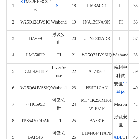
ST
M32F103C8T
1
ST
18
LM324DR
TI
35
6
2
W25Q128JVSIQ
Winbond
19
INA139NA/3K
TI
36
涉及安
3
BAV99
20
ULN2003ADR
TI
37
世
4
LM358DR
TI
21
W25Q32JVSSIQ
Winbond
38
InvenSe
杭州中
5
ICM-42688-P
22
AT7456E
39
nse
科微
安世
半
6
W25Q64JVSSIQ
Winbond
23
PESD1CAN
40
导体
涉及安
MT41K256M16T
7
74HC595D
24
Micron
41
世
W-107:P
涉及安
8
TPS5430DDAR
TI
25
BAS316
42
世
涉及安
LTM4644IY#PB
9
BAT54S
26
ADI
/LT
43