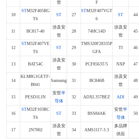
世
F
ST
M32F405RG
ST
M32F407VGT
10
ST
27
ST
44
T6
6
涉及安
涉及安
11
BC817-40
28
74HC14D
45
世
世
ST
M32F407VE
TMS320F28335P
12
ST
29
TI
46
T6
GFA
涉及安
13
BAT54C
30
PCF8563T/5
NXP
47
世
KLM8G1GETF-
涉及安
14
Samsung
31
BC846B
48
B041
世
安世
半
15
PESD1LIN
32
ADXL357BEZ
ADI
49
导体
ST
M32F103RC
安世
半
16
ST
33
BSS84AK
50
T6
导体
涉及安
多品牌
17
2N7002
34
AMS1117-3.3
世
供应