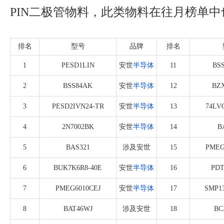
PIN二极管物料，此类物料在往月榜单中
排名
型号
品牌
排名
1
PESD1LIN
安世
半导体
11
BS
2
BSS84AK
安世
半导体
12
BZX
3
PESD2IVN24-TR
安世
半导体
13
74LV
4
2N7002BK
安世
半导体
14
B
5
BAS321
涉及安世
15
PMEG
6
BUK7K6R8-40E
安世
半导体
16
PDT
7
PMEG6010CEJ
安世
半导体
17
SMP13
8
BAT46WJ
涉及安世
18
BC