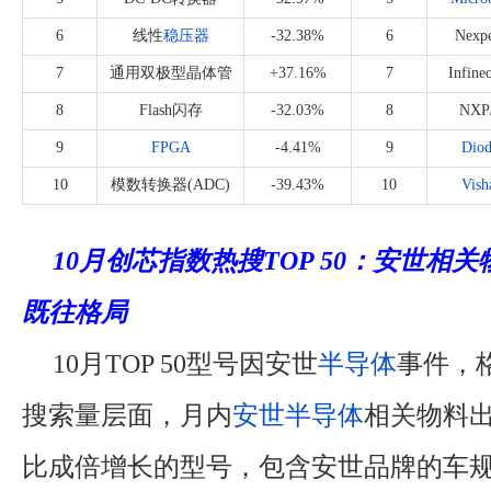
6
线性
稳压器
-32.38%
6
Nexp
7
通用双极型晶体管
+37.16%
7
Infine
8
Flash闪存
-32.03%
8
NX
9
FPGA
-4.41%
9
Diod
10
模数转换器(ADC)
-39.43%
10
Vish
10月创芯指数热搜TOP 50：安世相
既往格局
10月TOP 50型号因安世
半导体
事件，
搜索量层面，月内
安世半导体
相关物料
比成倍增长的型号，包含安世品牌的车