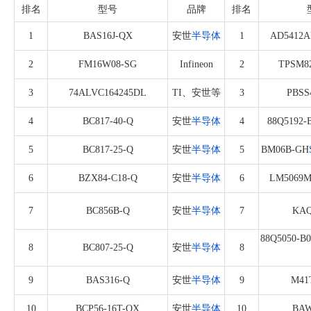
排名
型号
品牌
排名
1
BAS16J-QX
安世
半导体
1
AD5412A
2
FM16W08-SG
Infineon
2
TPSM8
3
74ALVC164245DL
TI、安世等
3
PBSS
4
BC817-40-Q
安世
半导体
4
88Q5192-
5
BC817-25-Q
安世
半导体
5
BM06B-GH
6
BZX84-C18-Q
安世
半导体
6
LM5069M
7
BC856B-Q
安世
半导体
7
KAQ
88Q5050-B
8
BC807-25-Q
安世
半导体
8
9
BAS316-Q
安世
半导体
9
M41
10
BCP56-16T-QX
安世
半导体
10
BAW