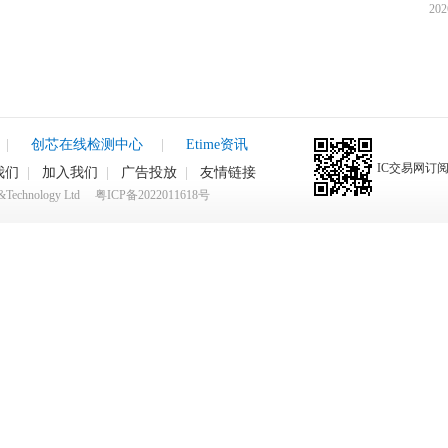
202
时代“
|
创芯在线检测中心
|
Etime资讯
IC交易网订
我们
|
加入我们
|
广告投放
|
友情链接
rk&Technology Ltd
粤ICP备2022011618号