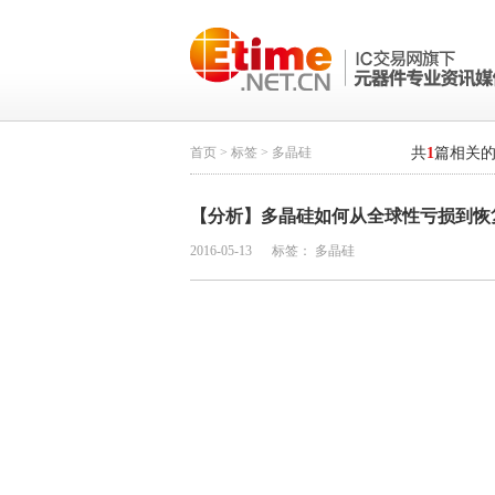
首页
>
标签
> 多晶硅
共
1
篇相关
【分析】多晶硅如何从全球性亏损到恢
2016-05-13
标签：
多晶硅