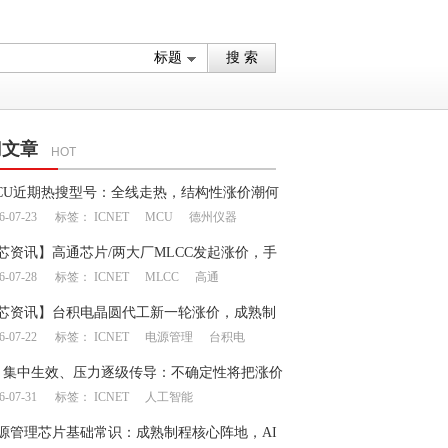
门文章
HOT
CU近期热搜型号：全线走热，结构性涨价潮何
6-07-23
标签：
ICNET
MCU
德州仪器
？
芯资讯】高通芯片/两大厂MLCC发起涨价，手
6-07-28
标签：
ICNET
MLCC
高通
链产生上下游博弈
芯资讯】台积电晶圆代工新一轮涨价，成熟制
6-07-22
标签：
ICNET
电源管理
台积电
呈现分化
月集中生效、压力逐级传导：不确定性将把涨价
6-07-31
标签：
ICNET
人工智能
何处？
源管理芯片基础常识：成熟制程核心阵地，AI