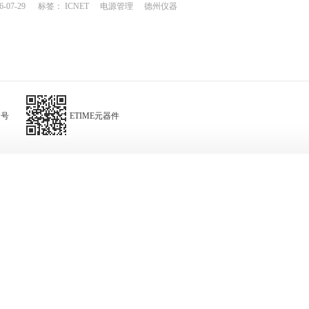
6-07-29
标签：
ICNET
电源管理
德州仪器
一飞冲天”
阅号
ETIME元器件