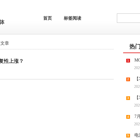
首页
标签阅读
的文章
热
M
复性上涨？
1
202
去何从
【
2
202
机供应
【
3
202
程市场
7
4
202
潮带向
电
5