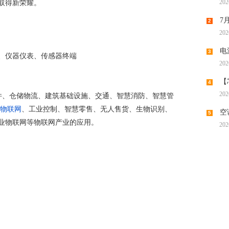
202
取得新荣耀。
机供应
7
2
202
潮带向
电
3
、仪器仪表、传感器终端
202
时代“
【
4
202
件、仓储物流、建筑基础设施、交通、智慧消防、智慧管
调涨，
物联网
、工业控制、智慧零售、无人售货、生物识别、
空
5
业物联网等物联网产业的应用。
202