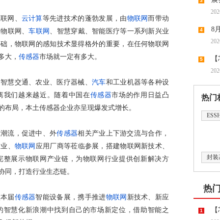
3
202
子展
互联网、
云计算
等先进技术的蓬勃发展，由
物联网
而带动
8
4
业物联网、
车联网
、智慧穿戴、智能医疗等一系列新兴业
202
基础，物联网的感知技术显得格外的重要，在任何物联网
多大，
传感器
市场就一定有多大。
【
5
202
缺预期
如智慧交通、农业、医疗器械、
汽车
和工业机器等各种设
离我们越来越近。随着中国在
传感器
市场的作用日益凸
热门
的布局，本土传感器企业亦呈现爆发式增长。
ESS
展潮流，促进中、外
传感器
相关产业上下游交流与合作，
企业、
物联网
应用厂商等莅临参展，搭建物联网新技术、
封装
完整展示物联网产业链，为物联网行业提供创新解决方
协同，打造行业生态链。
热
盟本届
传感器
智能设备展，携手推进
物联网
新技术、新应
的智慧化新浪潮中找到自己的市场新定位，借助智能之
【
1