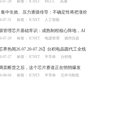
6-07-28
标签：
ICNET
MLCC
高通
链产生上下游博弈
月集中生效、压力逐级传导：不确定性将把涨价
6-07-31
标签：
ICNET
人工智能
何处？
源管理芯片基础常识：成熟制程核心阵地，AI
6-07-29
标签：
ICNET
电源管理
德州仪器
一飞冲天”
芯界热闻26.07.20-07.26】台积电晶圆代工全线
6-07-27
标签：
ICNET
半导体
台积电
意法/德仪业绩大幅提升
调卖断货之后，这个芯片赛道正在悄悄爆发
6-08-04
标签：
ICNET
半导体
元件与制造