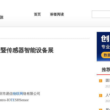
首页
标签阅读
联网展暨传感器智能设备展
推
圆
1
202
精彩落
圳市易信
物联网
络有限公司
人
2
Intro-IO
TE
SHSensor
202
直击
展