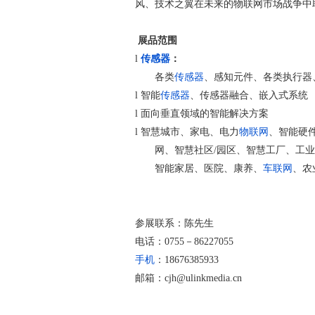
风、技术之翼在未来的物联网市场战争中
展品范围
l
传感器
：
各类
传感器
、感知元件、各类执行器
l 智能
传感器
、传感器融合、嵌入式系统
l 面向垂直领域的智能解决方案
l
智慧城市、家电、电力
物联网
、智能硬
网、智慧社区
/园区、智慧工厂、工业
智能家居、医院、康养、
车联网
、农
参展联系：陈先生
电话：
0755－86227055
手机
：
18676385933
邮箱：
cjh@ulinkmedia.cn