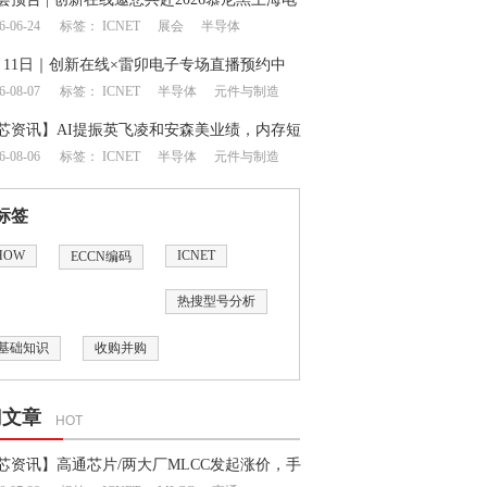
6-06-24
标签：
ICNET
展会
半导体
月11日｜创新在线×雷卯电子专场直播预约中
6-08-07
标签：
ICNET
半导体
元件与制造
芯资讯】AI提振英飞凌和安森美业绩，内存短
6-08-06
标签：
ICNET
半导体
元件与制造
延续至明年
标签
HOW
ICNET
ECCN编码
热搜型号分析
基础知识
收购并购
门文章
HOT
芯资讯】高通芯片/两大厂MLCC发起涨价，手