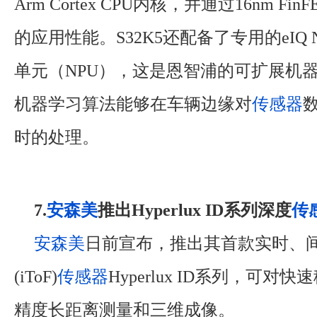
Arm Cortex CPU内核，并通过16nm F
的应用性能。S32K5还配备了专用的eIQ N
单元（NPU），这是恩智浦的可扩展机
机器学习算法能够在车辆边缘对
传感器
时的处理。
7.
安森美
推出Hyperlux ID系列深度
传
安森美
日前宣布，推出其首款实时、
(iToF)
传感器
Hyperlux ID系列，可对
精度长距离测量和三维成像。