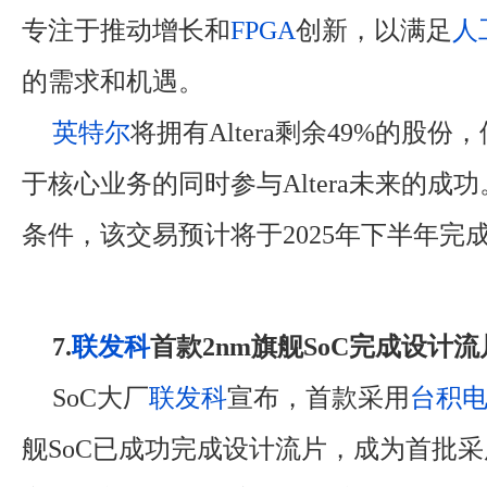
专注于推动增长和
FPGA
创新，以满足
人
的需求和机遇。
英特尔
将拥有Altera剩余49%的股
于核心业务的同时参与Altera未来的成
条件，该交易预计将于2025年下半年完
7.
联发科
首款2nm旗舰SoC完成设计流
SoC大厂
联发科
宣布，首款采用
台积
舰SoC已成功完成设计流片，成为首批