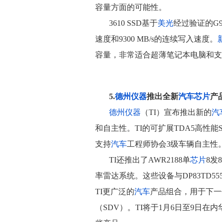
容量方面的可能性。
3610 SSD基于
美光
经过验证的G9
速度和9300 MB/s的连续写入速度。
容量，非常适合超薄笔记本电脑和支
5.
德州仪器
推出全新
汽车
芯片
产
德州仪器
（TI）宣布推出新的
汽
和自主性。TI的可扩展TDA5高性
支持
汽车
工程师协会3级车辆自主性
TI还推出了AWR2188单
芯片
8发
率雷达系统。这些设备与DP83TD555J
TI更广泛的
汽车
产品组合，用于下一
（SDV）。TI将于1月6日至9日在内