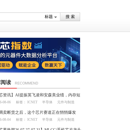
荐阅读
RECOMMEND
芯资讯】AI提振英飞凌和安森美业绩，内存短
6-08-06
标签：
ICNET
半导体
元件与制造
延续至明年
调卖断货之后，这个芯片赛道正在悄悄爆发
6-08-04
标签：
ICNET
半导体
元件与制造
芯界热闻26.07.27-07.31】MLCC/手机芯片龙头