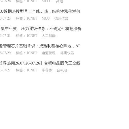
6-07-28
标签：
ICNET
MLCC
高通
链产生上下游博弈
CU近期热搜型号：全线走热，结构性涨价潮何
6-07-23
标签：
ICNET
MCU
德州仪器
？
月集中生效、压力逐级传导：不确定性将把涨价
6-07-31
标签：
ICNET
人工智能
何处？
源管理芯片基础常识：成熟制程核心阵地，AI
6-07-29
标签：
ICNET
电源管理
德州仪器
一飞冲天”
芯界热闻26.07.20-07.26】台积电晶圆代工全线
6-07-27
标签：
ICNET
半导体
台积电
意法/德仪业绩大幅提升