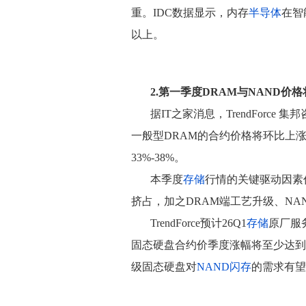
重。IDC数据显示，内存
半导体
在智
以上。
2.第一季度DRAM与NAND价
据IT之家消息，TrendForc
一般型DRAM的合约价格将环比上涨55
33%-38%。
本季度
存储
行情的关键驱动因素
挤占，加之DRAM端工艺升级、N
TrendForce预计26Q1
存储
原厂服
固态硬盘合约价季度涨幅将至少达到
级固态硬盘对
NAND闪存
的需求有望