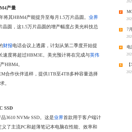
202
机供应
M4产量
M
2
年将其HBM4产能提升至每月1.5万片晶圆。
业界
202
去何从
万片晶圆，这1.5万片晶圆的增产幅度占美光科技总
7
3
202
潮带向
期的
财报
电话会议上透露，计划从第二季度开始提
电
4
202
增长速度将超过HBM3E。美光预计将在完成与
英伟
时代“
产HBM4。
【
5
202
分OEM合作伙伴送样，提供1TB至4TB多种容量选择
调涨，
求。
C SSD
610 NVMe SSD。这是
业界
首款用于客户端计
SD，重新定义了主流PC和超薄笔记本电脑在性能、效率和