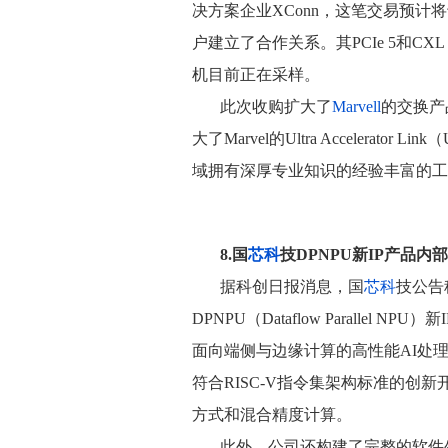
决方案企业XConn，这笔交易预计将
户建立了合作关系。其PCIe 5和CXL 
机目前正在采样。
此次收购扩大了
Marvell
的交换产品
大了Marvel的Ultra Accelerat
域拥有深厚专业知识的经验丰富的工
8.国
芯科
技DPNPU新IP产品内
据科创日报消息，国
芯科
技公告
DPNPU（Dataflow Paralle
面向端侧与边缘计算的高性能AI处
符合RISC-V指令集架构标准的创
方式和混合精度计算。
此外，公司还构建了完整的软件生态C*