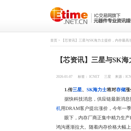
首页
> 【芯资讯】三星与SK海力士提价，内存最高涨
【芯资讯】三星与SK海
2026-01-07
标签：
ICNET
三星
来源：
IC
1.传
三星
、
SK海力士
将对
存储
涨
据快科技消息，供应链最新消息
机
用DRAM客户提出涨价，今年一季
眼下，内存厂商正集中精力生产H
鸿沟逐渐拉大。随着内存价格大幅上