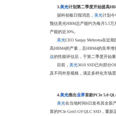
3.
美光
计划第二季度开始提高HB
据科创板日报消息，
美光
计划今
预估美光HBM总产能约为每月5.5
产能的近30%。
美光
CEO Sanjay Mehrotra在近
高HBM4的产量，且HBM4的良率
达
的性能评估后，于第二季度开始量
目前，
美光
3610 SSD已向部
及不同外形规格，满足多样化市场需
4.
美光
推出
业界
首款PCIe 5.0 QL
美光
在当地时间6日发布其全新产品3
算的PCIe Gen5 G9 QLC S