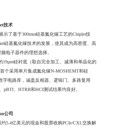
et技术
了基于300mm硅基氮化镓工艺的Chiplet技
300mm硅基氮化镓技术的发展，使其成为高密度、高
射频电子器件的理想选择。
的19µm硅衬底（取自完全加工、减薄和单晶化的
首个采用单片集成氮化镓N-MOSHEMT和硅
S数字电路库，涵盖反相器、逻辑门、多路复用
pBTI、HTRB和HCI测试结果均良好。
nn公司
5.4亿美元的现金和股票收购PCIe/CXL交换解