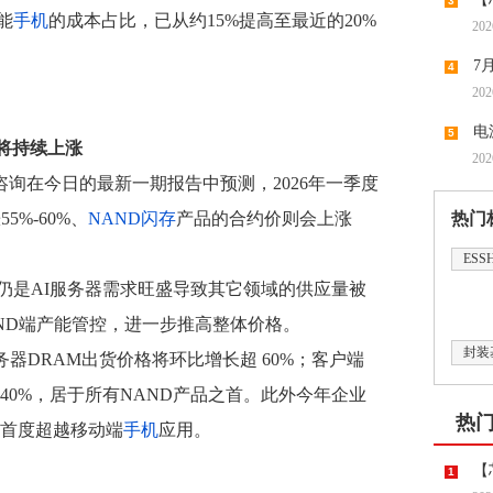
3
能
手机
的成本占比，已从约15%提高至最近的20%
202
领涨，
7
4
202
潮带向
电
5
格将持续上涨
202
时代“
e 集邦咨询在今日的最新一期报告中预测，2026年一季度
%-60%、
NAND闪存
产品的合约价则会上涨
热门
ESS
仍是AI服务器需求旺盛导致其它领域的供应量被
AND端产能管控，进一步推高整体价格。
封装
务器DRAM出货价格将环比增长超 60%；客户端
40%，居于所有NAND产品之首。此外今年企业
热
首度超越移动端
手机
应用。
【
1