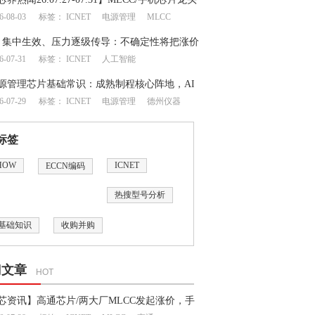
6-08-03
标签：
ICNET
电源管理
MLCC
地震牵动成熟制程半导体供应链
月集中生效、压力逐级传导：不确定性将把涨价
6-07-31
标签：
ICNET
人工智能
何处？
源管理芯片基础常识：成熟制程核心阵地，AI
6-07-29
标签：
ICNET
电源管理
德州仪器
一飞冲天”
标签
HOW
ICNET
ECCN编码
热搜型号分析
基础知识
收购并购
门文章
HOT
芯资讯】高通芯片/两大厂MLCC发起涨价，手