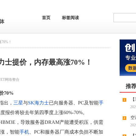
首页
标签阅读
70%！
力士提价，内存最高涨70%！
NET网络整合
推
价70%
【
1
指出，
三星
与
SK海力士
已向服务器、PC及智能
手
202
缺预期
度报价将较去年第四季度上涨60%-70%。
空
2
BM3E，导致服务器DRAM产能遭受积压，供需
202
涨，智能
手机
、PC和服务器厂商成本负担不断加
【