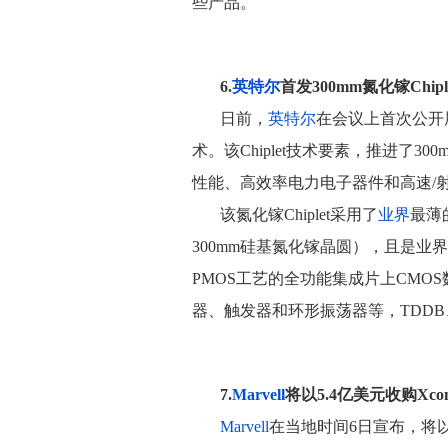
些产品。
6.
英特尔
首发300mm氮化镓Chipl
日前，
英特尔
在会议上首次公开展示
术。该Chiplet技术要素，推进了
性能、高效率电力电子器件和高速/
该氮化镓Chiplet采用了
业界
最薄
300mm硅基氮化镓晶圆），且是业界
PMOS工艺的全功能集成片上CMO
器、触发器和环形振荡器等，TDDB、
7.
Marvell
将以5.4亿美元收购Xco
Marvell
在当地时间6日宣布，将以约