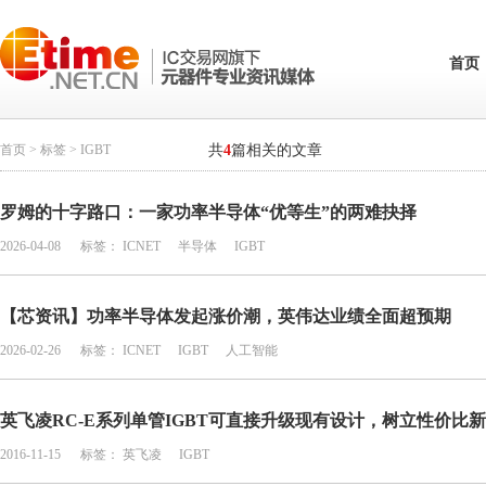
首页
首页
>
标签
> IGBT
共
4
篇相关的文章
罗姆的十字路口：一家功率半导体“优等生”的两难抉择
2026-04-08
标签：
ICNET
半导体
IGBT
【芯资讯】功率半导体发起涨价潮，英伟达业绩全面超预期
2026-02-26
标签：
ICNET
IGBT
人工智能
英飞凌RC-E系列单管IGBT可直接升级现有设计，树立性价比
2016-11-15
标签：
英飞凌
IGBT