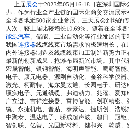
上届
展会
于2023年05月16-18日在深圳
办，作为行业全产业链的国际化商贸交流展示
全球各地近500家企业参展，三天展会到场的专业
人次，较上届比较增长10.69%。随着在全球
能源
汽车
、储能、工业自动化等行业发展的带
我国
连接器
线缆线束市场需求的极速增长，在
内外连接器制造及线缆线束加工制造新势力正
最新的创新成果，抢滩布局新兴市场。其中代
宏晟智能、银钢智能、海明声智能、鹰野智能
电子、康元电器、源刚自动化、金谷科学仪器
激光、柯耐特、海尔曼太通、长园电子、研达
顷实电子、元通线缆、弗迪动力、兆曜、爱知
广立进、吉祥连接器、富博智能、创联精密、
缆、永捷机电、普贴、泰豪达、捷斯创、浩锐拓
中聚泰、温达电子、骄成超声波、超日、冠钜
智创联、亿善、光固新材料、健和兴、乾威、